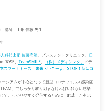
ム学 講師
山畑 佳敦 先生
先生
婦人科舘出張 佐藤病院
、プレスデントクリニック、
日
amROSE、
TeamSMILE
、
（株）メディシンク、
メデ
本スマートキッズ
、
未来へいこーよ
、
STOP！新型コ
ンソーシアムが中心となって新型コロナウイルス感染症
E TEAM」でしっかり取り組まなければいけない感染
じて、わかりやすく発信するために、結成した有志