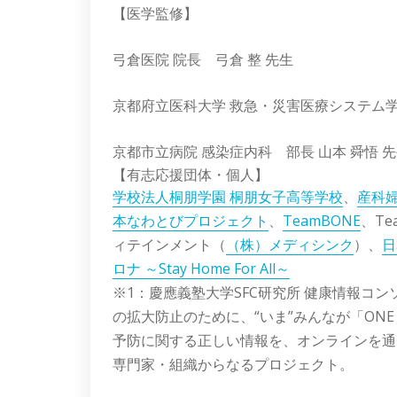
【医学監修】
弓倉医院 院長 弓倉 整 先生
京都府立医科大学 救急・災害医療システ
京都市立病院 感染症内科 部長 山本 舜悟 
【有志応援団体・個人】
学校法人桐朋学園 桐朋女子高等学校
、
産科
本なわとびプロジェクト
、
TeamBONE
、Te
ィテインメント（
（株）メディシンク
）、
日
ロナ ～Stay Home For All～
※1：慶應義塾大学SFC研究所 健康情報コ
の拡大防止のために、“いま”みんなが「ON
予防に関する正しい情報を、オンラインを通
専門家・組織からなるプロジェクト。