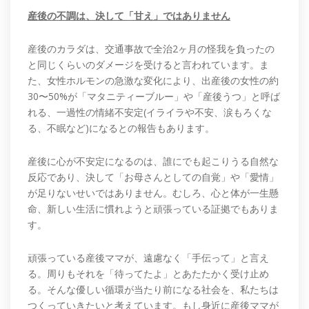
産後の不調は、決して「甘え」ではありません
産後のカラダは、交通事故で全治2ヶ月の怪我を負ったの
と同じくらいのダメージを受けると言われています。ま
た、女性ホルモンの急激な変化により、出産後の女性の約
30〜50%が「マタニティーブルー」や「産後うつ」と呼ば
れる、一過性の情緒不安定(イライラや不安、涙もろくな
る、不眠など)になるとの報告もあります。
産後に心が不安定になるのは、誰にでも起こりうる自然な
反応であり、決して「お母さんとしての自覚」や「愛情」
が足りないせいではありません。むしろ、心と体が一生懸
命、新しい生活に慣れようと頑張っている証拠でもありま
す。
頑張っている産後ママが、遠慮なく「手伝って」と言え
る。周りもそれを「待ってたよ」とあたたかく受け止め
る。そんな優しい循環が当たり前になる社会を、私たちは
つくっていきたいと考えています。もし身近に産後ママが