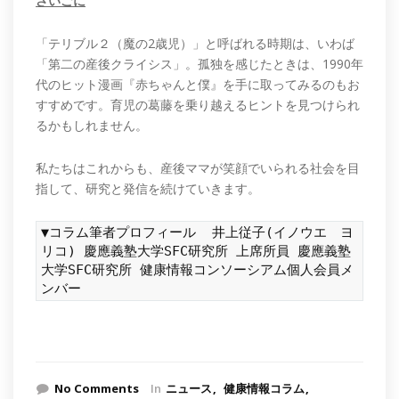
さいごに
「テリブル２（魔の2歳児）」と呼ばれる時期は、いわば
「第二の産後クライシス」。孤独を感じたときは、1990年
代のヒット漫画『赤ちゃんと僕』を手に取ってみるのもお
すすめです。育児の葛藤を乗り越えるヒントを見つけられ
るかもしれません。
私たちはこれからも、産後ママが笑顔でいられる社会を目
指して、研究と発信を続けていきます。
▼コラム筆者プロフィール
井上従子(イノウエ ヨ
リコ) 慶應義塾大学SFC研究所 上席所員 慶應義塾
大学SFC研究所 健康情報コンソーシアム個人会員メ
ンバー
No Comments
In
ニュース
健康情報コラム