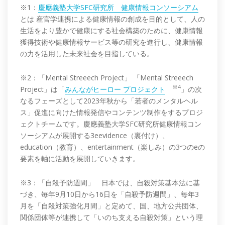
※1：
慶應義塾大学SFC研究所 健康情報コンソーシアム
とは 産官学連携による健康情報の創成を目的として、人の
生活をより豊かで健康にする社会構築のために、健康情報
獲得技術や健康情報サービス等の研究を進行し、健康情報
の力を活用した未来社会を目指している。
※2：「Mental Streeech Project」 「Mental Streeech
※4
Project」は「
みんながヒーロー プロジェクト
」の次
なるフェーズとして2023年秋から「若者のメンタルヘル
ス」促進に向けた情報発信やコンテンツ制作をするプロジ
ェクトチームです。慶應義塾大学SFC研究所健康情報コン
ソーシアムが展開する3eevidence（裏付け）、
education（教育）、entertainment（楽しみ）の3つのeの
要素を軸に活動を展開していきます。
※3：「自殺予防週間」 日本では、自殺対策基本法に基
づき、毎年9月10日から16日を「自殺予防週間」、毎年3
月を「自殺対策強化月間」と定めて、国、地方公共団体、
関係団体等が連携して「いのち支える自殺対策」という理