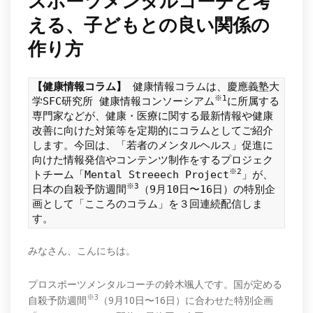
スポーツメンタルコーチと考
える、子どもとの良い関係の
作り方
【健康情報コラム】
健康情報コラムは、慶應義塾大
※1
学SFC研究所 健康情報コンソーシアム
に所属する
専門家などが、健康・医療に関する最新情報や健康
改善に向けた対策等を定期的にコラムとしてご紹介
します。今回は、「若者のメンタルヘルス」促進に
向けた情報発信やコンテンツ制作をするプロジェク
※2
トチーム「Mental Streeech Project
」が、
※3
日本の自殺予防週間
（9月10日〜16日）の特別企
画として「こころのコラム」を３回連続配信しま
す。
みなさん、こんにちは。
プロスポーツメンタルコーチの鈴木颯人です。国が定める
※3
自殺予防週間
（9月10日〜16日）に合わせた特別企画