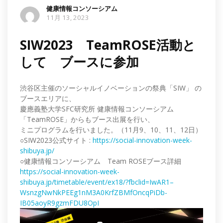
健康情報コンソーシアム
11月 13, 2023
SIW2023 TeamROSE活動と
して ブースに参加
渋谷区主催のソーシャルイノベーションの祭典「SIW」 の
ブースエリアに、
慶應義塾大学SFC研究所 健康情報コンソーシアム
「TeamROSE」からもブース出展を行い、
ミニプログラムを行いました。（11月9、10、11、12日）
○SIW2023公式サイト :
https://social-innovation-week-
shibuya.jp/
○健康情報コンソーシアム Team ROSEブース詳細
https://social-innovation-week-
shibuya.jp/timetable/event/ex18/?fbclid=IwAR1–
WsnzgNwNkPEEg1nM3A0KrfZBMfOncqPiDb-
IB05aoyR9gzmFDU8OpI