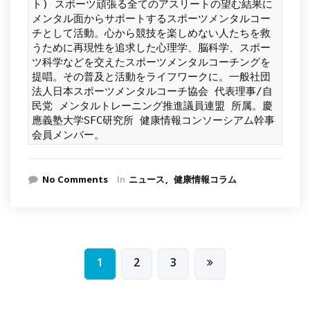
ト) スポーツ頑張る全てのアスリートの望む結果に
メンタル面からサポートするスポーツメンタルコー
チとして活動。心から競技を楽しめない人たちを救
うために再現性を追求した心理学、脳科学、スポー
ツ科学などを交えたスポーツメンタルコーチングを
提唱。その普及と活動をライフワークに。一般社団
法人日本スポーツメンタルコーチ協会 代表理事/自
民党 メンタルトレーニング推進議員連盟 所属。慶
應義塾大学SFC研究所 健康情報コンソーシアム幹事
会員メンバー。
No Comments
In
ニュース
健康情報コラム
投
1
2
3
稿
の