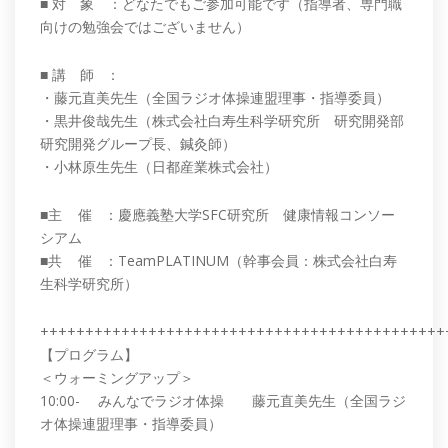
■ 対 象 ：どなたでもご参加可能です（指導者、専門職
向けの勉強会ではございません）
■ 講 師 ：
・藤元直美先生（全国ラジオ体操連盟理事・指導委員）
・黒井俊哉先生（株式会社白寿生科学研究所 研究開発部
研究開発グループ長、鍼灸師）
・小林原生先生（日都産業株式会社）
■主 催 ：慶應義塾大学SFC研究所 健康情報コンソー
シアム
■共 催 ：TeamPLATINUM（幹事会員：株式会社白寿
生科学研究所）
+++++++++++++++++++++++++++++++++++++++++++++
【プログラム】
＜ウォーミングアップ＞
10:00- みんなでラジオ体操 藤元直美先生（全国ラジ
オ体操連盟理事・指導委員）